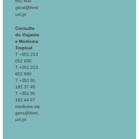
652 600
geral@ihmt.
unl.pt
Consulta
do Viajante
e Medicina
Tropical
T +351 213
652 630
T +351 213
652 690
T +351 91
182 37 48
T +351 91
182 44 67
medicina.via
gens@ihmt.
unl.pt