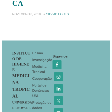
CA
NOVEMBRO 8, 2018
BY
SILVIADIEGUES
Footer
Ensino
INSTITUT
Siga-nos
O DE
Investigação
HIGIENE
Medicina
E
Tropical
MEDICI
Cooperação
NA
Portal de
TROPIC
Denúncias
AL
UNL
Proteção de
UNIVERSIDA
dados
DE NOVA DE