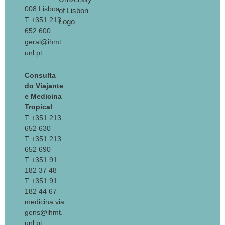
008 Lisboa
T +351 213
652 600
geral@ihmt.
unl.pt
Consulta
do Viajante
e Medicina
Tropical
T +351 213
652 630
T +351 213
652 690
T +351 91
182 37 48
T +351 91
182 44 67
medicina.via
gens@ihmt.
unl.pt