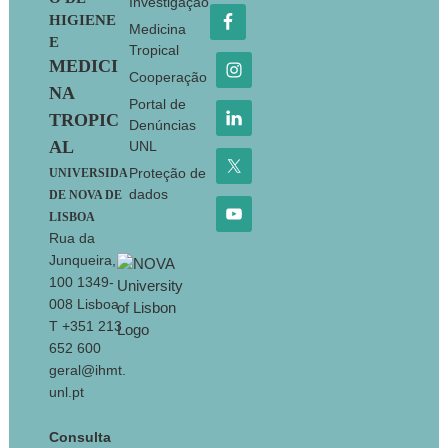
Investigação
HIGIENE
Medicina
E
Tropical
MEDICI
Cooperação
NA
Portal de
TROPIC
Denúncias
AL
UNL
Proteção de
UNIVERSIDA
dados
DE NOVA DE
LISBOA
Rua da
Junqueira,
100 1349-
008 Lisboa
T +351 213
652 600
geral@ihmt.
unl.pt
Consulta