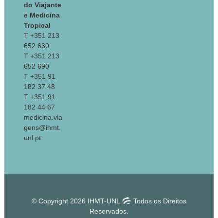
do Viajante
e Medicina
Tropical
T +351 213
652 630
T +351 213
652 690
T +351 91
182 37 48
T +351 91
182 44 67
medicina.via
gens@ihmt.
unl.pt
© Copyright 2026 IHMT-UNL
Todos os Direitos
Reservados.