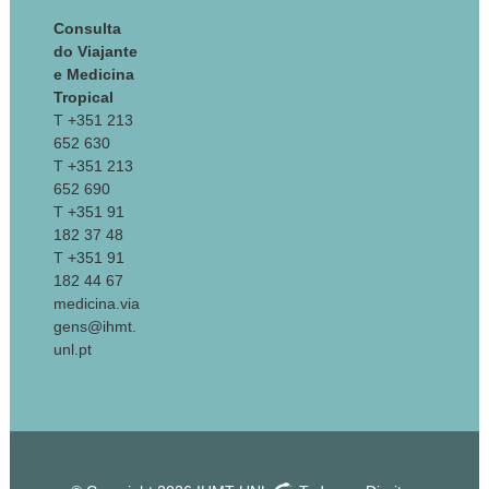
Consulta
do Viajante
e Medicina
Tropical
T +351 213
652 630
T +351 213
652 690
T +351 91
182 37 48
T +351 91
182 44 67
medicina.via
gens@ihmt.
unl.pt