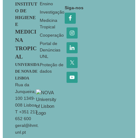
Footer
Ensino
INSTITUT
Siga-nos
O DE
Investigação
HIGIENE
Medicina
E
Tropical
MEDICI
Cooperação
NA
Portal de
TROPIC
Denúncias
AL
UNL
Proteção de
UNIVERSIDA
dados
DE NOVA DE
LISBOA
Rua da
Junqueira,
100 1349-
008 Lisboa
T +351 213
652 600
geral@ihmt.
unl.pt