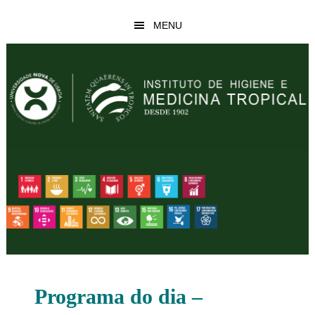
Skip
Skip
MENU
to
to
main
footer
content
Programa do dia –