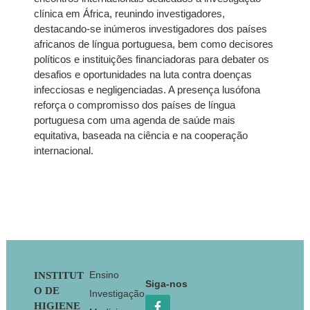
clínica em África, reunindo investigadores,
destacando-se inúmeros investigadores dos países
africanos de língua portuguesa, bem como decisores
políticos e instituições financiadoras para debater os
desafios e oportunidades na luta contra doenças
infecciosas e negligenciadas. A presença lusófona
reforça o compromisso dos países de língua
portuguesa com uma agenda de saúde mais
equitativa, baseada na ciência e na cooperação
internacional.
Footer
Ensino
INSTITUT
Siga-nos
O DE
Investigação
HIGIENE