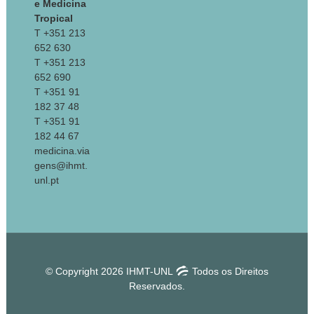
e Medicina
Tropical
T +351 213
652 630
T +351 213
652 690
T +351 91
182 37 48
T +351 91
182 44 67
medicina.via
gens@ihmt.
unl.pt
© Copyright 2026 IHMT-UNL
Todos os Direitos
Reservados.