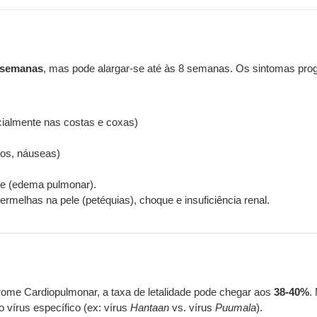
4 semanas
, mas pode alargar-se até às 8 semanas. Os sintomas pro
ialmente nas costas e coxas)
tos, náuseas)
ave (edema pulmonar).
melhas na pele (petéquias), choque e insuficiência renal.
rome Cardiopulmonar, a taxa de letalidade pode chegar aos
38-40%
.
 vírus específico (ex: vírus
Hantaan
vs. vírus
Puumala
).