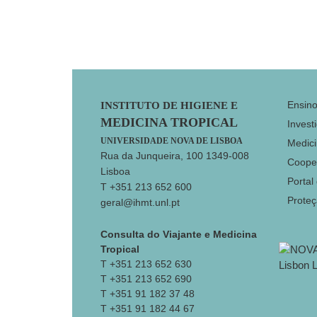
Footer
Ensin
INSTITUTO DE HIGIENE E
MEDICINA TROPICAL
Invest
UNIVERSIDADE NOVA DE LISBOA
Medici
Rua da Junqueira, 100 1349-008
Coope
Lisboa
Portal
T +351 213 652 600
Prote
geral@ihmt.unl.pt
Consulta do Viajante e Medicina
Tropical
T +351 213 652 630
T +351 213 652 690
T +351 91 182 37 48
T +351 91 182 44 67