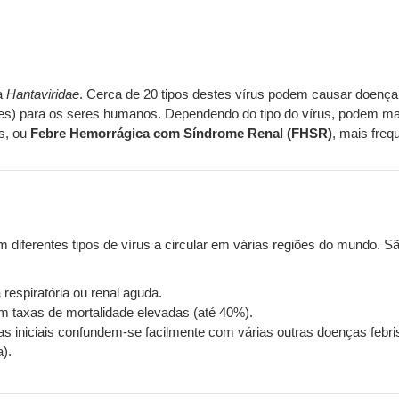
ia
Hantaviridae
. Cerca de 20 tipos destes vírus podem causar doenç
cies) para os seres humanos. Dependendo do tipo do vírus, podem m
s, ou
Febre Hemorrágica com Síndrome Renal (FHSR)
, mais freq
m diferentes tipos de vírus a circular em várias regiões do mundo.
respiratória ou renal aguda.
 taxas de mortalidade elevadas (até 40%).
 iniciais confundem-se facilmente com várias outras doenças febris
a).