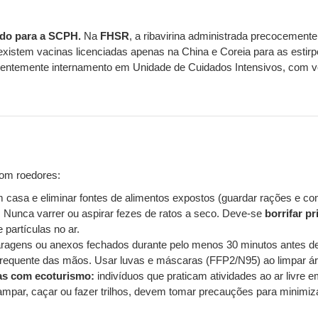
vado para a SCPH.
Na
FHSR
, a ribavirina administrada precocemente
xistem vacinas licenciadas apenas na China e Coreia para as estirpe
entemente internamento em Unidade de Cuidados Intensivos, com ven
com roedores:
 casa e eliminar fontes de alimentos expostos (guardar rações e c
:
Nunca varrer ou aspirar fezes de ratos a seco. Deve-se
borrifar p
 partículas no ar.
garagens ou anexos fechados durante pelo menos 30 minutos antes de
 frequente das mãos. Usar luvas e máscaras (FFP2/N95) ao limpar ár
das com ecoturismo:
indivíduos que praticam atividades ao ar livre
campar, caçar ou fazer trilhos, devem tomar precauções para minimi