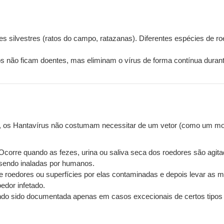
 silvestres (ratos do campo, ratazanas). Diferentes espécies de roe
s não ficam doentes, mas eliminam o vírus de forma contínua durant
os, os Hantavírus não costumam necessitar de um vetor (como um mos
. Ocorre quando as fezes, urina ou saliva seca dos roedores são agit
, sendo inaladas por humanos.
roedores ou superfícies por elas contaminadas e depois levar as mã
edor infetado.
ndo sido documentada apenas em casos excecionais de certos tipos