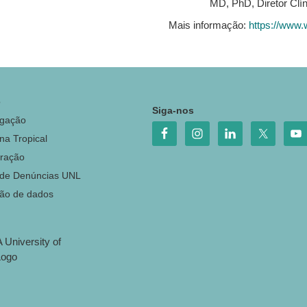
MD, PhD, Diretor Clí
Mais informação:
https://www.
o
Siga-nos
igação
na Tropical
ração
 de Denúncias UNL
ção de dados