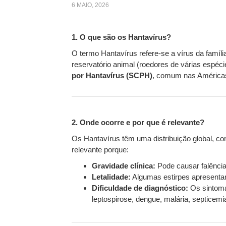
6 MAIO, 2026
1. O que são os Hantavírus?
O termo Hantavírus refere-se a vírus da famíl
reservatório animal (roedores de várias espé
por Hantavírus (SCPH)
, comum nas América
2. Onde ocorre e por que é relevante?
Os Hantavírus têm uma distribuição global, co
relevante porque:
Gravidade clínica:
Pode causar falência 
Letalidade:
Algumas estirpes apresentam
Dificuldade de diagnóstico:
Os sintomas
leptospirose, dengue, malária, septicemi