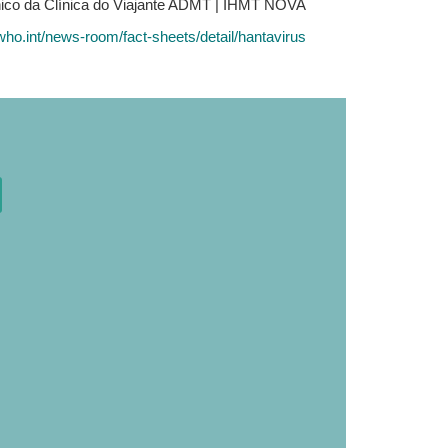
nico da Clínica do Viajante ADMT | IHMT NOVA
who.int/news-room/fact-sheets/detail/hantavirus