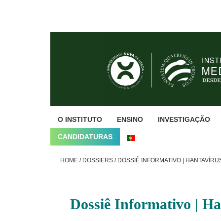
Skip
Skip
Skip
to
to
to
primary
main
footer
navigation
content
O INSTITUTO
ENSINO
INVESTIGAÇÃO
CANDIDATURAS
HOME
/
DOSSIERS
/
DOSSIÊ INFORMATIVO | HANTAVÍRU
Dossiê Informativo | H