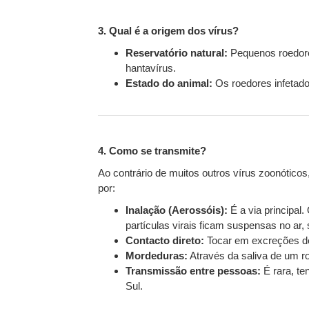
3. Qual é a origem dos vírus?
Reservatório natural:
Pequenos roedores
hantavírus.
Estado do animal:
Os roedores infetado
4. Como se transmite?
Ao contrário de muitos outros vírus zoonótic
por:
Inalação (Aerossóis):
É a via principal
partículas virais ficam suspensas no ar
Contacto direto:
Tocar em excreções de 
Mordeduras:
Através da saliva de um ro
Transmissão entre pessoas:
É rara, te
Sul.