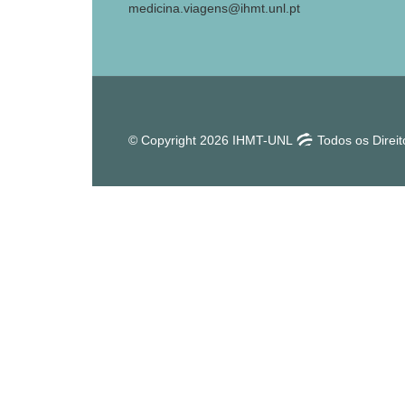
medicina.viagens@ihmt.unl.pt
© Copyright 2026 IHMT-UNL
Todos os Direi