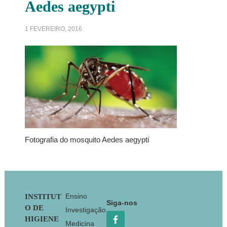
Aedes aegypti
1 FEVEREIRO, 2016
Fotografia do mosquito Aedes aegypti
Footer
Ensino
INSTITUT
Siga-nos
O DE
Investigação
HIGIENE
Medicina