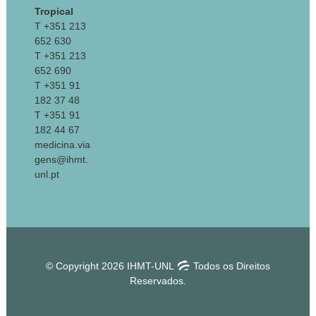
Tropical
T +351 213
652 630
T +351 213
652 690
T +351 91
182 37 48
T +351 91
182 44 67
medicina.via
gens@ihmt.
unl.pt
© Copyright 2026 IHMT-UNL
Todos os Direitos
Reservados.