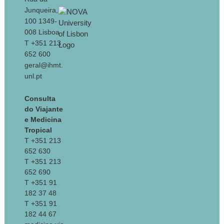
Junqueira,
100 1349-
008 Lisboa
T +351 213
652 600
geral@ihmt.
unl.pt
Consulta
do Viajante
e Medicina
Tropical
T +351 213
652 630
T +351 213
652 690
T +351 91
182 37 48
T +351 91
182 44 67