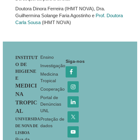
Doutora Dinora Ferreira (IHMT NOVA), Dra.
Guilhermina Solange Faria Agostinho e
Prof. Doutora
Carla Sousa
(IHMT NOVA)
Footer
Ensino
INSTITUT
Siga-nos
O DE
Investigação
HIGIENE
Medicina
E
Tropical
MEDICI
Cooperação
NA
Portal de
TROPIC
Denúncias
AL
UNL
Proteção de
UNIVERSIDA
dados
DE NOVA DE
LISBOA
Rua da