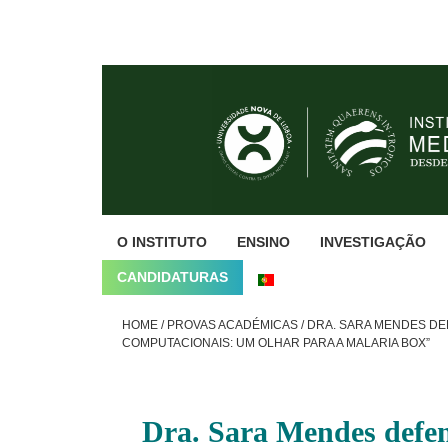
Skip
Skip
Skip
to
to
to
primary
main
footer
navigation
content
O INSTITUTO
ENSINO
INVESTIGAÇÃO
CANDIDATURAS
HOME
/
PROVAS ACADÉMICAS
/
DRA. SARA MENDES DE
COMPUTACIONAIS: UM OLHAR PARA A MALARIA BOX”
Dra. Sara Mendes defen