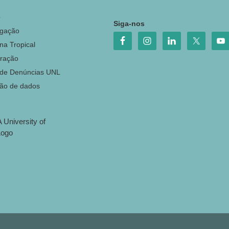
o
Siga-nos
igação
na Tropical
ração
 de Denúncias UNL
ção de dados