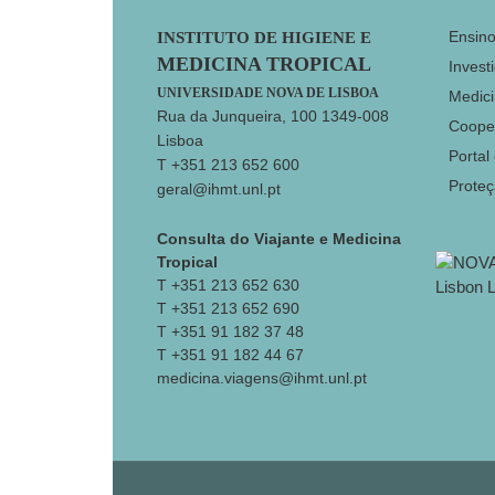
Footer
Ensin
INSTITUTO DE HIGIENE E
MEDICINA TROPICAL
Invest
UNIVERSIDADE NOVA DE LISBOA
Medici
Rua da Junqueira, 100 1349-008
Coope
Lisboa
Portal
T +351 213 652 600
Prote
geral@ihmt.unl.pt
Consulta do Viajante e Medicina
Tropical
T +351 213 652 630
T +351 213 652 690
T +351 91 182 37 48
T +351 91 182 44 67
medicina.viagens@ihmt.unl.pt