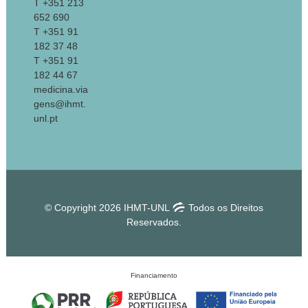
T +351 213
652 690
T +351 91
182 37 48
T +351 91
182 44 67
medicina.via
gens@ihmt.
unl.pt
© Copyright 2026 IHMT-UNL
Todos os Direitos
Reservados.
Financiamento