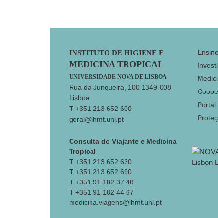
Footer
Ensin
INSTITUTO DE HIGIENE E
MEDICINA TROPICAL
Invest
UNIVERSIDADE NOVA DE LISBOA
Medici
Rua da Junqueira, 100 1349-008
Coope
Lisboa
Portal
T +351 213 652 600
Prote
geral@ihmt.unl.pt
Consulta do Viajante e Medicina
Tropical
T +351 213 652 630
T +351 213 652 690
T +351 91 182 37 48
T +351 91 182 44 67
medicina.viagens@ihmt.unl.pt