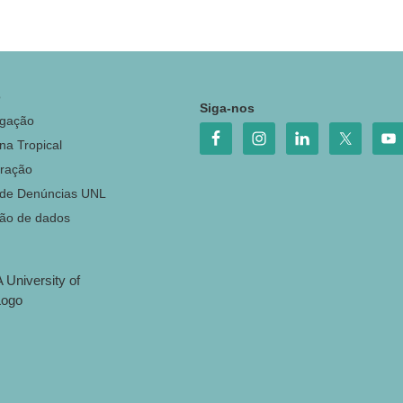
o
Siga-nos
igação
na Tropical
ração
 de Denúncias UNL
ção de dados