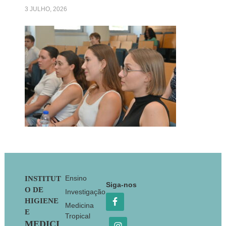
3 JULHO, 2026
Footer
Ensino
INSTITUT
Siga-nos
O DE
Investigação
HIGIENE
Medicina
E
Tropical
MEDICI