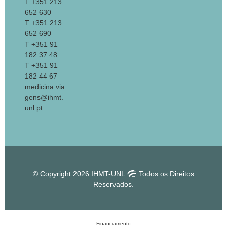
T +351 213
652 630
T +351 213
652 690
T +351 91
182 37 48
T +351 91
182 44 67
medicina.via
gens@ihmt.
unl.pt
© Copyright 2026 IHMT-UNL
Todos os Direitos
Reservados.
Financiamento