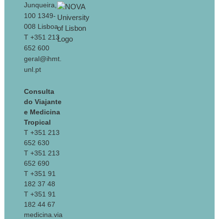
Junqueira,
100 1349-
008 Lisboa
T +351 213
652 600
geral@ihmt.
unl.pt
Consulta
do Viajante
e Medicina
Tropical
T +351 213
652 630
T +351 213
652 690
T +351 91
182 37 48
T +351 91
182 44 67
medicina.via