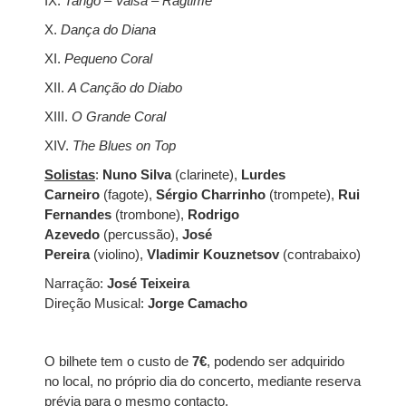
IX.
Tango – Valsa – Ragtime
X.
Dança do Diana
XI.
Pequeno Coral
XII.
A Canção do Diabo
XIII.
O Grande Coral
XIV.
The Blues on Top
Solistas
:
Nuno Silva
(clarinete),
Lurdes
Carneiro
(fagote),
Sérgio Charrinho
(trompete),
Rui
Fernandes
(trombone),
Rodrigo
Azevedo
(percussão),
José
Pereira
(violino),
Vladimir Kouznetsov
(contrabaixo)
Narração:
José Teixeira
Direção Musical:
Jorge Camacho
O bilhete tem o custo de
7€
, podendo ser adquirido
no local, no próprio dia do concerto, mediante reserva
prévia para o mesmo contacto.