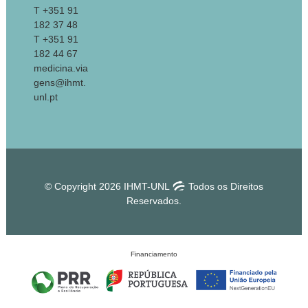
T +351 91
182 37 48
T +351 91
182 44 67
medicina.via
gens@ihmt.
unl.pt
© Copyright 2026 IHMT-UNL
Todos os Direitos
Reservados.
Financiamento