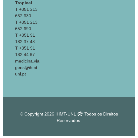
Tropical
T +351 213
652 630
T +351 213
652 690
T +351 91
182 37 48
T +351 91
182 44 67
medicina.via
gens@ihmt.
unl.pt
© Copyright 2026 IHMT-UNL
Todos os Direitos
Reservados.