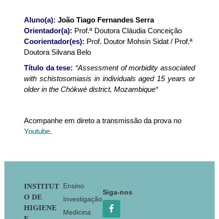
Aluno(a):
João Tiago Fernandes Serra
Orientador(a):
Prof.ª Doutora Cláudia Conceição
Coorientador(es):
Prof. Doutor Mohsin Sidat / Prof.ª
Doutora Silvana Belo
Título da tese:
“
Assessment of morbidity associated
with schistosomiasis in individuals aged 15 years or
older in the Chókwè district, Mozambique
“
Acompanhe em direto a transmissão da prova no
Youtube
.
Footer
Ensino
INSTITUT
Siga-nos
O DE
Investigação
HIGIENE
Medicina
E