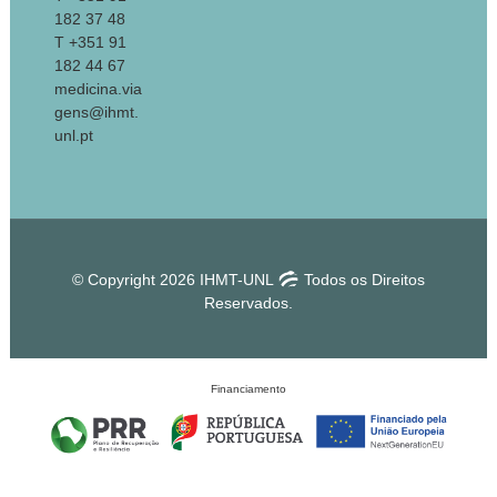
182 37 48
T +351 91
182 44 67
medicina.via
gens@ihmt.
unl.pt
© Copyright 2026 IHMT-UNL
Todos os Direitos
Reservados.
Financiamento