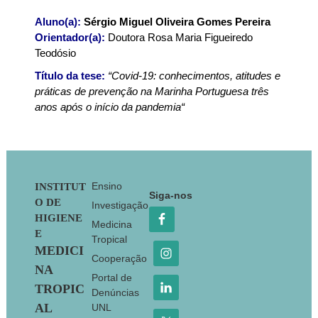
Aluno(a):
Sérgio Miguel Oliveira Gomes Pereira
Orientador(a):
Doutora Rosa Maria Figueiredo
Teodósio
Título da tese:
“Covid-19: conhecimentos, atitudes e
práticas de prevenção na Marinha Portuguesa três
anos após o início da pandemia
“
Footer
Ensino
INSTITUT
Siga-nos
O DE
Investigação
HIGIENE
Medicina
E
Tropical
MEDICI
Cooperação
NA
Portal de
TROPIC
Denúncias
AL
UNL