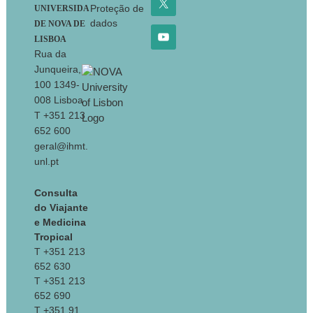
Proteção de
UNIVERSIDA
dados
DE NOVA DE
LISBOA
Rua da
Junqueira,
100 1349-
008 Lisboa
T +351 213
652 600
geral@ihmt.
unl.pt
Consulta
do Viajante
e Medicina
Tropical
T +351 213
652 630
T +351 213
652 690
T +351 91