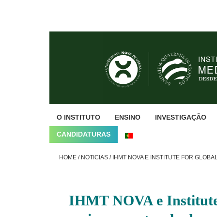
Skip
Skip
Skip
to
to
to
primary
main
footer
navigation
content
O INSTITUTO
ENSINO
INVESTIGAÇÃO
CANDIDATURAS
HOME
/
NOTICIAS
/
IHMT NOVA E INSTITUTE FOR GLOB
IHMT NOVA e Institute