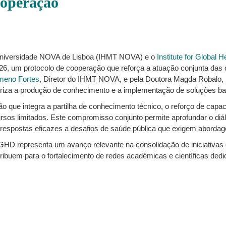
ooperação
a Universidade NOVA de Lisboa (IHMT NOVA) e o
Institute for Global
26, um protocolo de cooperação que reforça a atuação conjunta das 
omeno Fortes
, Diretor do IHMT NOVA, e pela Doutora
Magda Robalo
,
oriza a produção de conhecimento e a implementação de soluções bas
o que integra a partilha de conhecimento técnico, o reforço de capac
os limitados. Este compromisso conjunto permite aprofundar o diálog
 respostas eficazes a desafios de saúde pública que exigem abordag
GHD representa um avanço relevante na consolidação de iniciativas q
ibuem para o fortalecimento de redes académicas e científicas ded