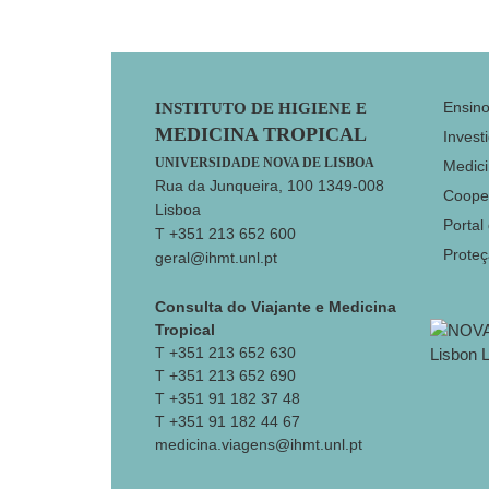
Footer
Ensin
INSTITUTO DE HIGIENE E
MEDICINA TROPICAL
Invest
UNIVERSIDADE NOVA DE LISBOA
Medici
Rua da Junqueira, 100 1349-008
Coope
Lisboa
Portal
T +351 213 652 600
Prote
geral@ihmt.unl.pt
Consulta do Viajante e Medicina
Tropical
T +351 213 652 630
T +351 213 652 690
T +351 91 182 37 48
T +351 91 182 44 67
medicina.viagens@ihmt.unl.pt