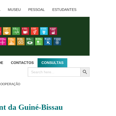
A
MUSEU
PESSOAL
ESTUDANTES
DE
CONTACTOS
CONSULTAS
SEARCH BUTTON
Search
for:
 COOPERAÇÃO
nt da Guiné-Bissau