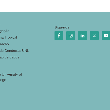
o
Siga-nos
igação
na Tropical
ração
 de Denúncias UNL
ção de dados