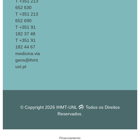
T +351 213
652 630
T +351 213
652 690
T +351 91
182 37 48
T +351 91
182 44 67
medicina.via
gens@ihmt.
unl.pt
© Copyright 2026 IHMT-UNL
Todos os Direitos
Reservados.
Financiamento