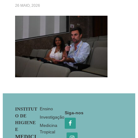
26 MAIO, 2026
Footer
Ensino
INSTITUT
Siga-nos
O DE
Investigação
HIGIENE
Medicina
E
Tropical
MEDICI