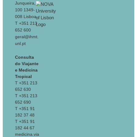
Junqueira,
100 1349-
008 Lisboa
T +351 213
652 600
geral@ihmt.
unl.pt
Consulta
do Viajante
e Medicina
Tropical
T +351 213
652 630
T +351 213
652 690
T +351 91
182 37 48
T +351 91
182 44 67
medicina.via