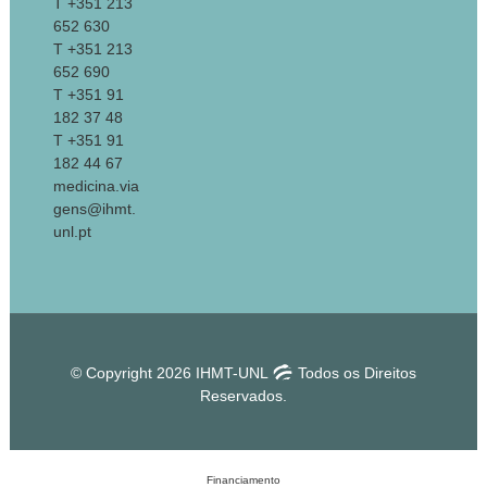
T +351 213
652 630
T +351 213
652 690
T +351 91
182 37 48
T +351 91
182 44 67
medicina.via
gens@ihmt.
unl.pt
© Copyright 2026 IHMT-UNL
Todos os Direitos
Reservados.
Financiamento