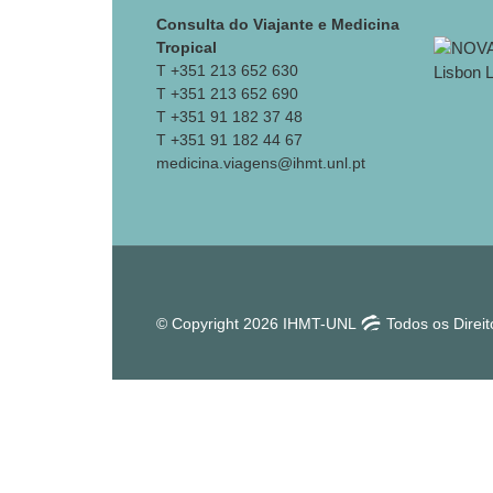
Consulta do Viajante e Medicina
Tropical
T +351 213 652 630
T +351 213 652 690
T +351 91 182 37 48
T +351 91 182 44 67
medicina.viagens@ihmt.unl.pt
© Copyright 2026 IHMT-UNL
Todos os Direi