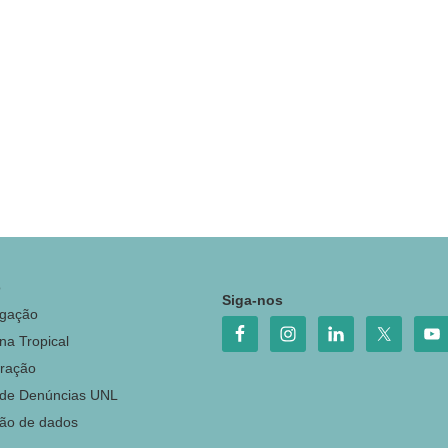
o
Siga-nos
igação
na Tropical
ração
 de Denúncias UNL
ção de dados