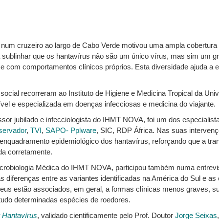
us num cruzeiro ao largo de Cabo Verde motivou uma ampla cobertura
a sublinhar que os hantavírus não são um único vírus, mas sim um gr
e com comportamentos clínicos próprios. Esta diversidade ajuda a 
social recorreram ao Instituto de Higiene e Medicina Tropical da 
vel e especializada em doenças infecciosas e medicina do viajante.
essor jubilado e infecciologista do IHMT NOVA, foi um dos especialis
servador
,
TVI
,
SAPO- Pplware
, SIC, RDP África. Nas suas intervenç
o enquadramento epidemiológico dos hantavírus, reforçando que a tra
da corretamente.
Microbiologia Médica do IHMT NOVA, participou também numa entrevi
 diferenças entre as variantes identificadas na América do Sul e as 
peus estão associados, em geral, a formas clínicas menos graves, s
etudo determinadas espécies de roedores.
 Hantavírus
, validado cientificamente pelo Prof. Doutor
Jorge Seixas