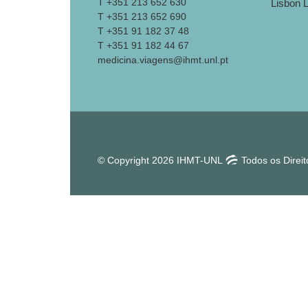
T +351 213 652 630
T +351 213 652 690
T +351 91 182 37 48
T +351 91 182 44 67
medicina.viagens@ihmt.unl.pt
© Copyright 2026 IHMT-UNL
Todos os Direi