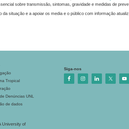
ncial sobre transmissão, sintomas, gravidade e medidas de preve
 da situação e a apoiar os media e o público com informação atualiza
o
Siga-nos
igação
na Tropical
ração
 de Denúncias UNL
ção de dados