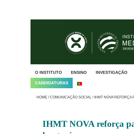
Skip
Skip
Skip
to
to
to
primary
main
footer
navigation
content
O INSTITUTO
ENSINO
INVESTIGAÇÃO
CANDIDATURAS
HOME
/
COMUNICAÇÃO SOCIAL
/
IHMT NOVA REFORÇA P
IHMT NOVA reforça papel