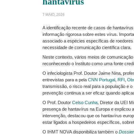
hantavírus
7 MAIO, 2026
A identificação recente de casos de hantavír
informação rigorosa sobre estes vírus. Import
associado a espécies específicas de roedores 
necessidade de comunicação científica clara.
Neste contexto, vários meios de comunicação 
reconhecendo o Instituto como uma fonte credí
O infeciologista Prof. Doutor Jaime Nina, prof
entrevistas para a pela
CNN Portugal
,
RFI
,
Ob
transmissão, o risco real para a população e 
prevenção continua a ser eficaz quando aplica
O Prof. Doutor
Celso Cunha
, Diretor da UEI 
presença de hantavírus na Europa e explicou as
intervenção, destacou que os hantavírus euro
estar ligados a hospedeiros específicos, sobr
O IHMT NOVA disponibiliza também o
Dossier