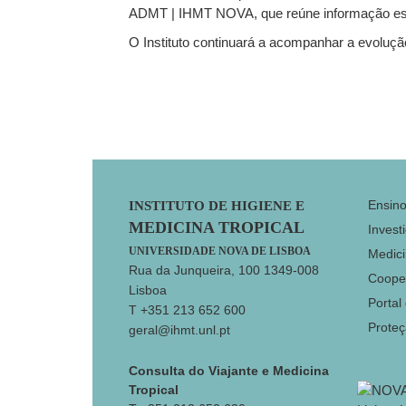
ADMT | IHMT NOVA, que reúne informação esse
O Instituto continuará a acompanhar a evolução
Footer
Ensin
INSTITUTO DE HIGIENE E
MEDICINA TROPICAL
Invest
UNIVERSIDADE NOVA DE LISBOA
Medici
Rua da Junqueira, 100 1349-008
Coope
Lisboa
Portal
T +351 213 652 600
Prote
geral@ihmt.unl.pt
Consulta do Viajante e Medicina
Tropical