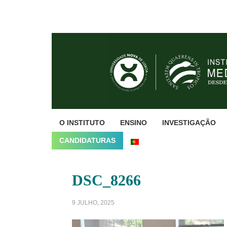
Skip
Skip
Skip
to
to
to
primary
main
footer
navigation
content
O INSTITUTO
ENSINO
INVESTIGAÇÃO
CANDIDATURAS
DSC_8266
9 JULHO, 2025