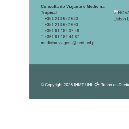
Consulta do Viajante e Medicina
Tropical
T +351 213 652 630
T +351 213 652 690
T +351 91 182 37 48
T +351 91 182 44 67
medicina.viagens@ihmt.unl.pt
© Copyright 2026 IHMT-UNL
Todos os Direi