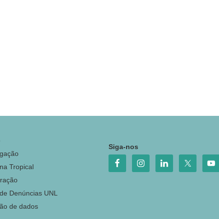
o
Siga-nos
igação
na Tropical
ração
 de Denúncias UNL
ção de dados