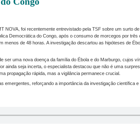
 do Congo
HMT NOVA, foi recentemente entrevistado pela TSF sobre um surto d
blica Democrática do Congo, após o consumo de morcegos por três c
 em menos de 48 horas. A investigação descartou as hipóteses de Éb
de ser uma nova doença da família do Ébola e do Marburgo, cujos ví
r ainda seja incerta, o especialista destacou que não é uma surpr
uma propagação rápida, mas a vigilância permanece crucial.
emergentes, reforçando a importância da investigação científica e