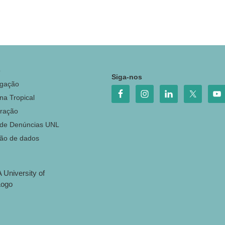
o
Siga-nos
igação
na Tropical
ração
 de Denúncias UNL
ção de dados