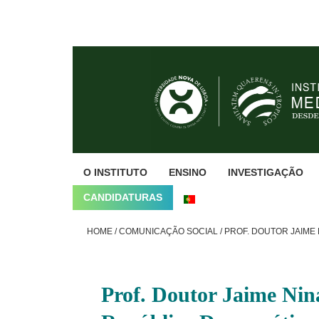
Skip
Skip
Skip
to
to
to
primary
main
footer
navigation
content
O INSTITUTO
ENSINO
INVESTIGAÇÃO
CANDIDATURAS
HOME
/
COMUNICAÇÃO SOCIAL
/
PROF. DOUTOR JAIME
Prof. Doutor Jaime Nin