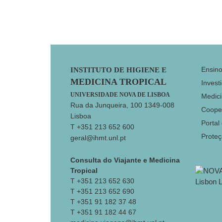
Footer
Ensin
INSTITUTO DE HIGIENE E
MEDICINA TROPICAL
Invest
UNIVERSIDADE NOVA DE LISBOA
Medici
Rua da Junqueira, 100 1349-008
Coope
Lisboa
Portal
T +351 213 652 600
Prote
geral@ihmt.unl.pt
Consulta do Viajante e Medicina
Tropical
T +351 213 652 630
T +351 213 652 690
T +351 91 182 37 48
T +351 91 182 44 67