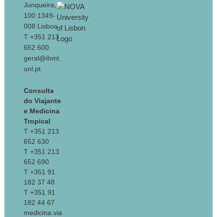
Junqueira,
100 1349-
008 Lisboa
T +351 213
652 600
geral@ihmt.
unl.pt
Consulta
do Viajante
e Medicina
Tropical
T +351 213
652 630
T +351 213
652 690
T +351 91
182 37 48
T +351 91
182 44 67
medicina.via