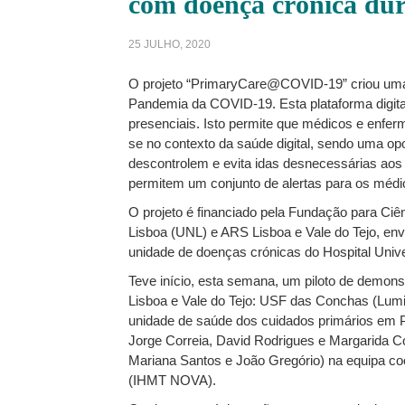
com doença crónica du
25 JULHO, 2020
O projeto “PrimaryCare@COVID-19” criou uma pl
Pandemia da COVID-19. Esta plataforma digita
presenciais. Isto permite que médicos e enfer
se no contexto da saúde digital, sendo uma o
descontrolem e evita idas desnecessárias aos 
permitem um conjunto de alertas para os médi
O projeto é financiado pela Fundação para Ci
Lisboa (UNL) e ARS Lisboa e Vale do Tejo, en
unidade de doenças crónicas do Hospital Unive
Teve início, esta semana, um piloto de demon
Lisboa e Vale do Tejo: USF das Conchas (Lumia
unidade de saúde dos cuidados primários em P
Jorge Correia, David Rodrigues e Margarida Co
Mariana Santos e João Gregório) na equipa coo
(IHMT NOVA).