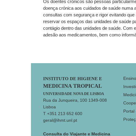
Os doentes crónicos são pessoas particularm
doença crónica aos cuidados de saúde numa al
consultas com segurança e rigor evitando que 
reservar os espaços das unidades de saúde pa
contágio dentro das unidades de saúde. Com es
adesão aos medicamentos, bem como informá
Footer
Ensin
INSTITUTO DE HIGIENE E
MEDICINA TROPICAL
Invest
UNIVERSIDADE NOVA DE LISBOA
Medici
Rua da Junqueira, 100 1349-008
Coope
Lisboa
Portal
T +351 213 652 600
Prote
geral@ihmt.unl.pt
Consulta do Viajante e Medicina