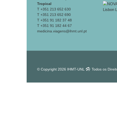
Tropical
T +351 213 652 630
T +351 213 652 690
T +351 91 182 37 48
T +351 91 182 44 67
medicina.viagens@ihmt.unl.pt
© Copyright 2026 IHMT-UNL
Todos os Direi