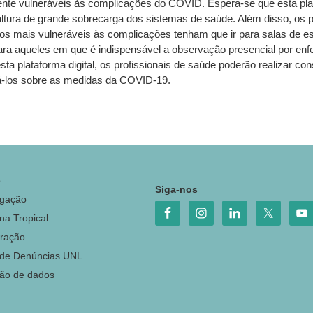
ente vulneráveis às complicações do COVID. Espera-se que esta p
tura de grande sobrecarga dos sistemas de saúde. Além disso, os pr
os mais vulneráveis às complicações tenham que ir para salas de es
ra aqueles em que é indispensável a observação presencial por enfe
ta plataforma digital, os profissionais de saúde poderão realizar c
-los sobre as medidas da COVID-19.
o
Siga-nos
igação
na Tropical
ração
 de Denúncias UNL
ção de dados