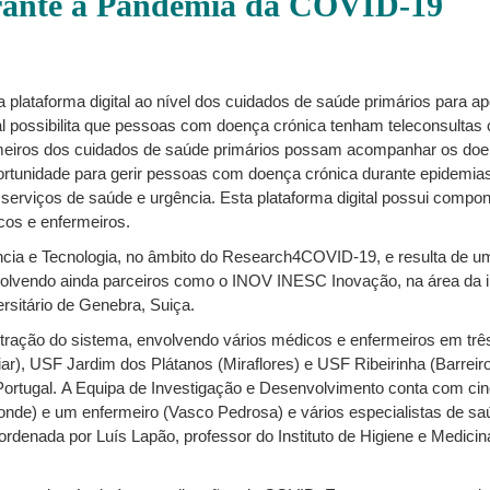
rante a Pandemia da COVID-19
ataforma digital ao nível dos cuidados de saúde primários para apo
l possibilita que pessoas com doença crónica tenham teleconsultas 
meiros dos cuidados de saúde primários possam acompanhar os doente
portunidade para gerir pessoas com doença crónica durante epidemia
serviços de saúde e urgência. Esta plataforma digital possui compone
cos e enfermeiros.
ência e Tecnologia, no âmbito do Research4COVID-19, e resulta de 
volvendo ainda parceiros como o INOV INESC Inovação, na área da i
rsitário de Genebra, Suiça.
stração do sistema, envolvendo vários médicos e enfermeiros em tr
r), USF Jardim dos Plátanos (Miraflores) e USF Ribeirinha (Barreiro)
ortugal. A Equipa de Investigação e Desenvolvimento conta com ci
nde) e um enfermeiro (Vasco Pedrosa) e vários especialistas de saúd
rdenada por Luís Lapão, professor do Instituto de Higiene e Medicin