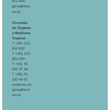
652 600
geral@ihmt.
unl.pt
Consulta
do Viajante
e Medicina
Tropical
T +351 213
652 630
T +351 213
652 690
T +351 91
182 37 48
T +351 91
182 44 67
medicina.via
gens@ihmt.
unl.pt