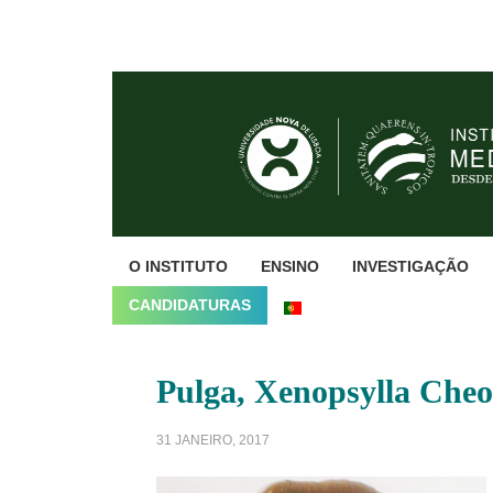
Skip
Skip
Skip
to
to
to
primary
main
footer
navigation
content
O INSTITUTO
ENSINO
INVESTIGAÇÃO
CANDIDATURAS
Pulga, Xenopsylla Cheo
31 JANEIRO, 2017