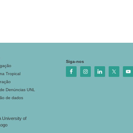
o
Siga-nos
igação
na Tropical
ração
 de Denúncias UNL
ção de dados