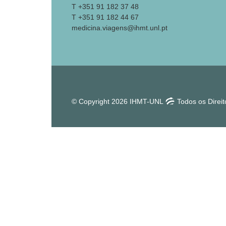
T +351 91 182 37 48
T +351 91 182 44 67
medicina.viagens@ihmt.unl.pt
© Copyright 2026 IHMT-UNL
Todos os Direi