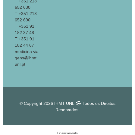
T +351 213
652 630
T +351 213
652 690
T +351 91
182 37 48
T +351 91
182 44 67
medicina.via
gens@ihmt.
unl.pt
© Copyright 2026 IHMT-UNL
Todos os Direitos
Reservados.
Financiamento