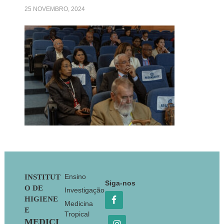
25 NOVEMBRO, 2024
Footer
Ensino
INSTITUT
Siga-nos
O DE
Investigação
HIGIENE
Medicina
E
Tropical
MEDICI