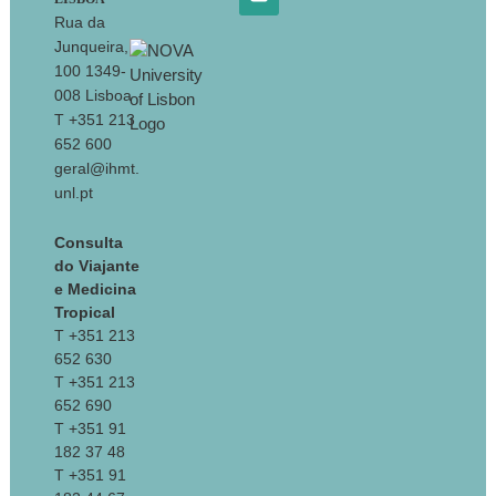
Rua da
Junqueira,
100 1349-
008 Lisboa
T +351 213
652 600
geral@ihmt.
unl.pt
Consulta
do Viajante
e Medicina
Tropical
T +351 213
652 630
T +351 213
652 690
T +351 91
182 37 48
T +351 91