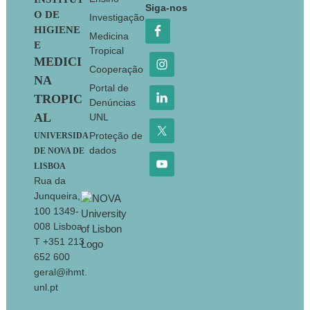
Footer
Siga-nos
O DE
Investigação
HIGIENE
Medicina
E
Tropical
MEDICI
Cooperação
NA
Portal de
TROPIC
Denúncias
AL
UNL
Proteção de
UNIVERSIDA
dados
DE NOVA DE
LISBOA
Rua da
Junqueira,
100 1349-
008 Lisboa
T +351 213
652 600
geral@ihmt.
unl.pt