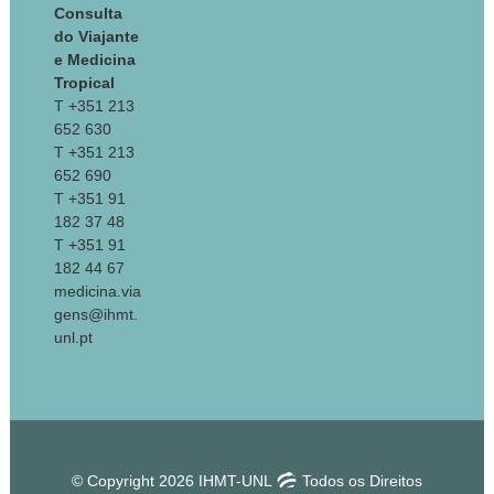
Consulta
do Viajante
e Medicina
Tropical
T +351 213
652 630
T +351 213
652 690
T +351 91
182 37 48
T +351 91
182 44 67
medicina.via
gens@ihmt.
unl.pt
© Copyright 2026 IHMT-UNL
Todos os Direitos