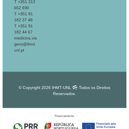
T +351 213
652 690
T +351 91
182 37 48
T +351 91
182 44 67
medicina.via
gens@ihmt.
unl.pt
© Copyright 2026 IHMT-UNL
Todos os Direitos
Reservados.
Financiamento