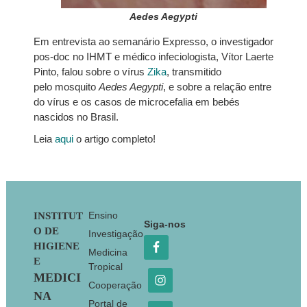
Aedes Aegypti
Em entrevista ao semanário Expresso, o investigador
pos-doc no IHMT e médico infeciologista, Vítor Laerte
Pinto, falou sobre o vírus
Zika
, transmitido
pelo mosquito
Aedes Aegypti
, e sobre a relação entre
do vírus e os casos de microcefalia em bebés
nascidos no Brasil.
Leia
aqui
o artigo completo!
Footer
Ensino
INSTITUT
Siga-nos
O DE
Investigação
HIGIENE
Medicina
E
Tropical
MEDICI
Cooperação
NA
Portal de