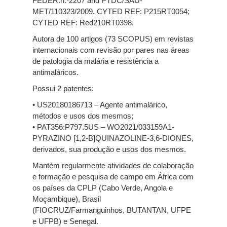
FEDER.n.º
2207
and
PTDC/SAU-
MET/110323/2009. CYTED REF: P215RT0054;
CYTED REF:
Red
210RT0398.
Autora de
100
artigos
(73 SCOPUS)
em revistas
internacionais com revisão por pares nas áreas
de patologia da malária e resistência a
antimaláricos
.
Possui 2 patentes:
• US20180186713 – Agente antimalárico,
métodos e usos dos mesmos;
• PAT356:P797.5US – WO2021/033159A1-
PYRAZINO [1,2-B]QUINAZOLINE-3,6-DIONES,
derivados, sua produção e usos dos mesmos.
Mantém regularmente atividades de colaboração
e formação e pesquisa de campo em África com
os países da CPLP (Cabo Verde, Angola e
Moçambique)
, Brasil
(FIOCRUZ/
Farmanguinhos
, BUTANTAN, UFPE
e UFPB)
e Senegal.