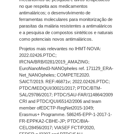
no que respeita aos medicamentos
antimaláricos
; o desenvolvimento de
ferramentas moleculares para monitorização de
parasitas da malária resistentes a
antimaláricos
e a pesquisa de compostos sintéticos e naturais
como potenciais novos antimaláricos
.
Projetos
mais relevantes no IHMT-NOVA
:
2022.02426.PTDC;
IRCNA/BRB/0281/2019_AMAZING;
EuroNanoMed3-NANOpheles
ref
. 171129_ERA-
Net_NANOpheles; COMPETE2020.
SAICT/2019. REF:46871v;
2022.02426.PTDC
;
PTDC/MEDQUI/30021/2017; PTDC/BTM-
SAL/29786/2017; PTDC/SAU-FAR/114864/2009
CRI
and
PTDC/QUI/65142/2006
and
team
member
of
EDCTP-RegNet2015-1049;
Erasmus+
Programme
. 586245-EPP-1-2017-1-
FR-EPPKA2-CBHE-JP; PTDC/BIA-
CEL/28456/2017; VIASEF FCT/P2020,