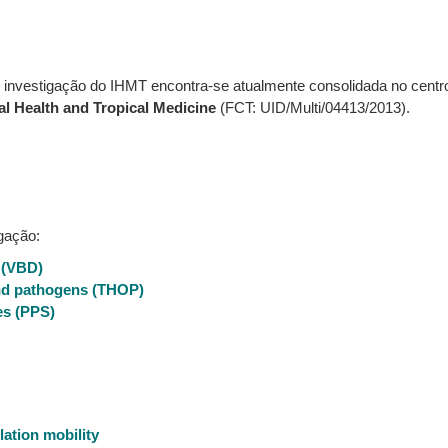
e investigação do IHMT encontra-se atualmente consolidada no cent
l Health and Tropical Medicine
(FCT: UID/Multi/04413/2013).
gação:
 (VBD)
and pathogens (THOP)
es (PPS)
ation mobility