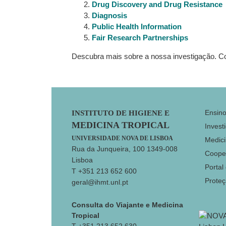
Drug
Discovery and Drug Resistance
Diagnosis
Public Health Information
Fair Research Partnerships
Descubra mais sobre a nossa investigação. Co
Footer
Ensin
INSTITUTO DE HIGIENE E
MEDICINA TROPICAL
Invest
UNIVERSIDADE NOVA DE LISBOA
Medici
Rua da Junqueira, 100 1349-008
Coope
Lisboa
Portal
T +351 213 652 600
Prote
geral@ihmt.unl.pt
Consulta do Viajante e Medicina
Tropical