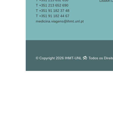
T +351 213 652 630
T +351 213 652 690
T +351 91 182 37 48
T +351 91 182 44 67
medicina.viagens@ihmt.unl.pt
© Copyright 2026 IHMT-UNL
Todos os Direi