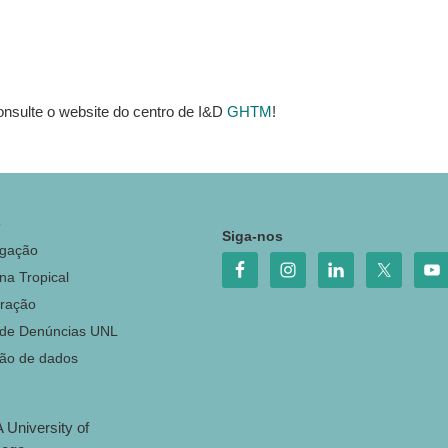
nsulte o website do centro de I&D
GHTM
!
o
Siga-nos
igação
na Tropical
ração
 de Denúncias UNL
ção de dados