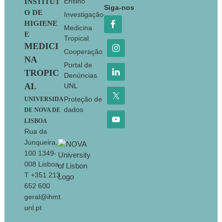
Footer
Ensino
INSTITUT
Siga-nos
O DE
Investigação
HIGIENE
Medicina
E
Tropical
MEDICI
Cooperação
NA
Portal de
TROPIC
Denúncias
AL
UNL
Proteção de
UNIVERSIDA
dados
DE NOVA DE
LISBOA
Rua da
Junqueira,
100 1349-
008 Lisboa
T +351 213
652 600
geral@ihmt.
unl.pt