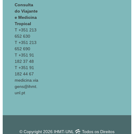
Consulta
do Viajante
e Medicina
Tropical
T +351 213
652 630
T +351 213
652 690
T +351 91
182 37 48
T +351 91
182 44 67
medicina.via
gens@ihmt.
unl.pt
© Copyright 2026 IHMT-UNL
Todos os Direitos