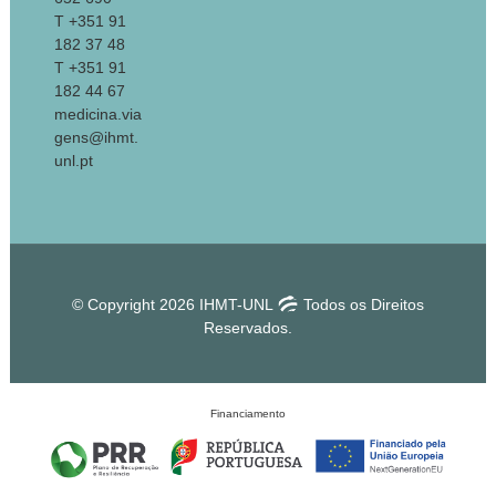
T +351 91
182 37 48
T +351 91
182 44 67
medicina.via
gens@ihmt.
unl.pt
© Copyright 2026 IHMT-UNL
Todos os Direitos
Reservados.
Financiamento