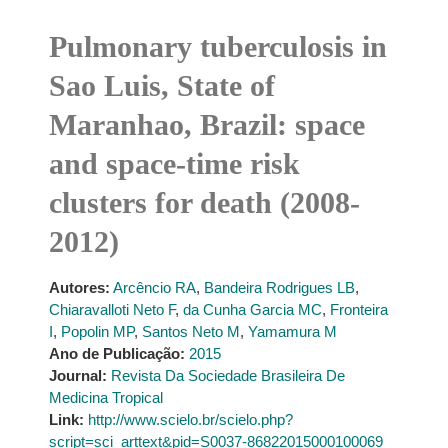
Pulmonary tuberculosis in
Sao Luis, State of
Maranhao, Brazil: space
and space-time risk
clusters for death (2008-
2012)
Autores:
Arcêncio RA
,
Bandeira Rodrigues LB
,
Chiaravalloti Neto F
,
da Cunha Garcia MC
,
Fronteira
I
,
Popolin MP
,
Santos Neto M
,
Yamamura M
Ano de Publicação:
2015
Journal:
Revista Da Sociedade Brasileira De
Medicina Tropical
Link:
http://www.scielo.br/scielo.php?
script=sci_arttext&pid=S0037-86822015000100069