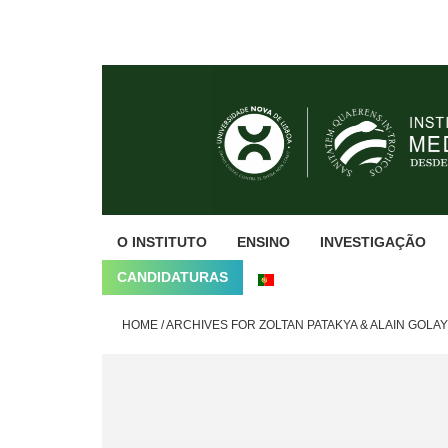
Skip
Skip
Skip
to
to
to
primary
main
footer
navigation
content
O INSTITUTO
ENSINO
INVESTIGAÇÃO
CANDIDATURAS
HOME
/
ARCHIVES FOR ZOLTAN PATAKYA & ALAIN GOLAY