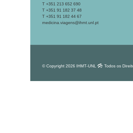
T +351 213 652 690
T +351 91 182 37 48
T +351 91 182 44 67
medicina.viagens@ihmt.unl.pt
© Copyright 2026 IHMT-UNL
Todos os Direi