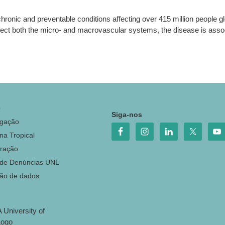
chronic and preventable conditions affecting over 415 million people gl
ct both the micro- and macrovascular systems, the disease is associa
o
Siga-nos
igação
na Tropical
ração
 de Denúncias UNL
ção de dados