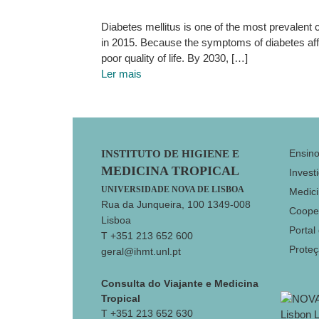
Diabetes mellitus is one of the most prevalent 
in 2015. Because the symptoms of diabetes affe
poor quality of life. By 2030, […]
Ler mais
Footer
Ensin
INSTITUTO DE HIGIENE E
MEDICINA TROPICAL
Invest
UNIVERSIDADE NOVA DE LISBOA
Medici
Rua da Junqueira, 100 1349-008
Coope
Lisboa
Portal
T +351 213 652 600
Prote
geral@ihmt.unl.pt
Consulta do Viajante e Medicina
Tropical
T +351 213 652 630