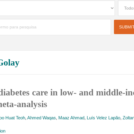
Golay
 diabetes care in low- and middle-i
eta-analysis
oo Huat Teoh
,
Ahmed Waqas
,
Maaz Ahmad
,
Luís Velez Lapão
,
Zolta
ion