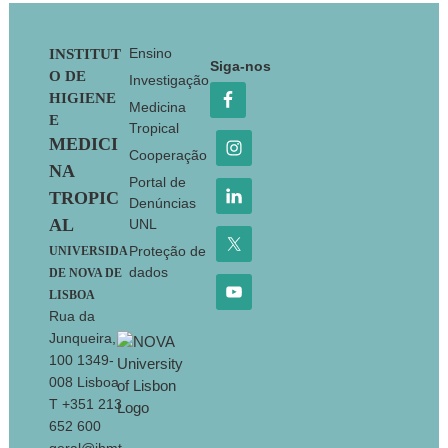
Footer
Ensino
INSTITUT
Siga-nos
O DE
Investigação
HIGIENE
Medicina
E
Tropical
MEDICI
Cooperação
NA
Portal de
TROPIC
Denúncias
AL
UNL
Proteção de
UNIVERSIDA
dados
DE NOVA DE
LISBOA
Rua da
Junqueira,
100 1349-
008 Lisboa
T +351 213
652 600