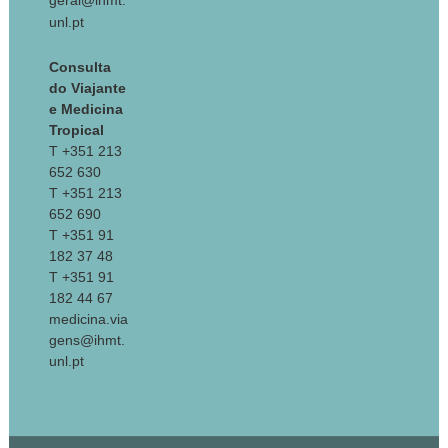
geral@ihmt.
unl.pt
Consulta
do Viajante
e Medicina
Tropical
T +351 213
652 630
T +351 213
652 690
T +351 91
182 37 48
T +351 91
182 44 67
medicina.via
gens@ihmt.
unl.pt