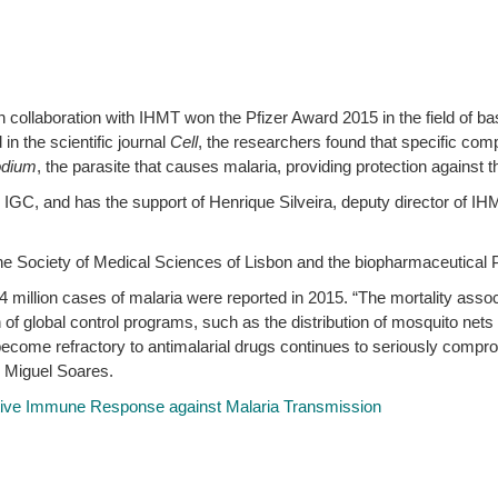
n collaboration with IHMT won the Pfizer Award 2015 in the field of ​
in the scientific journal
Cell
, the researchers found that specific comp
odium
, the parasite that causes malaria, providing protection against t
e IGC, and has the support of Henrique Silveira, deputy director of IH
e Society of Medical Sciences of Lisbon and the biopharmaceutical P
 million cases of malaria were reported in 2015. “The mortality asso
 of global control programs, such as the distribution of mosquito nets
 become refractory to antimalarial drugs continues to seriously compro
s Miguel Soares.
ective Immune Response against Malaria Transmission