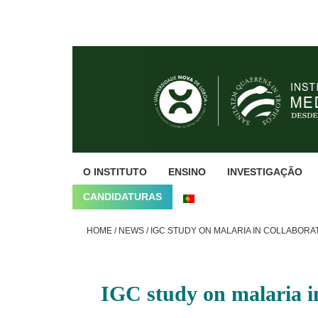
Skip
Skip
Skip
to
to
to
primary
main
footer
navigation
content
O INSTITUTO
ENSINO
INVESTIGAÇÃO
CANDIDATURAS
HOME
/
NEWS
/
IGC STUDY ON MALARIA IN COLLABORAT
IGC study on malaria i