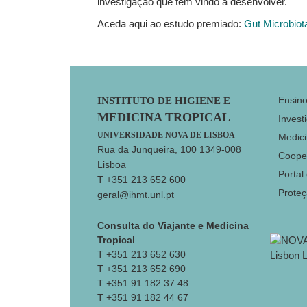
investigação que tem vindo a desenvolver.
Aceda aqui ao estudo premiado:
Gut Microbiot
Footer
Ensin
INSTITUTO DE HIGIENE E
MEDICINA TROPICAL
Invest
UNIVERSIDADE NOVA DE LISBOA
Medici
Rua da Junqueira, 100 1349-008
Coope
Lisboa
Portal
T +351 213 652 600
Prote
geral@ihmt.unl.pt
Consulta do Viajante e Medicina
Tropical
T +351 213 652 630
T +351 213 652 690
T +351 91 182 37 48
T +351 91 182 44 67