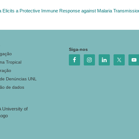
a Elicits a Protective Immune Response against Malaria Transmissio
o
Siga-nos
igação
na Tropical
ração
 de Denúncias UNL
ção de dados