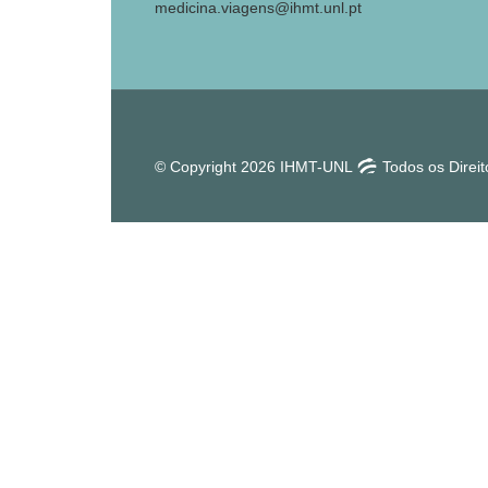
medicina.viagens@ihmt.unl.pt
© Copyright 2026 IHMT-UNL
Todos os Direi