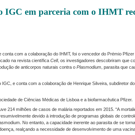
o IGC em parceria com o IHMT rec
e conta com a colaboração do IHMT, foi o vencedor do Prémio Pfizer 
cado na revista científica
Cell
, os investigadores descobriram que c
rodução de anticorpos naturais contra o
Plasmodium
, parasita que ca
o IGC, e conta com a colaboração de Henrique Silveira, subdiretor d
ciedade de Ciências Médicas de Lisboa e a biofarmacêutica Pfizer.
ve 214 milhões de casos de malária reportados em 2015. “A mortali
sumivelmente devido à introdução de programas globais de controlo 
smodium. No entanto, a capacidade inerente ao parasita de se tornar 
oença, realçando a necessidade de desenvolvimento de uma vacina e