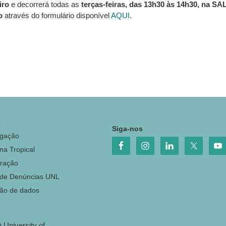
iro
e decorrerá todas as
terças-feiras, das 13h30 às 14h30, na SA
o
através do formulário disponível
AQUI
.
o
Siga-nos
igação
na Tropical
ração
 de Denúncias UNL
ção de dados