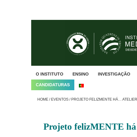
Skip
Skip
Skip
to
to
to
primary
main
footer
navigation
content
O INSTITUTO
ENSINO
INVESTIGAÇÃO
CANDIDATURAS
HOME
/
EVENTOS
/
PROJETO FELIZMENTE HÁ… ATELIE
Projeto felizMENTE h