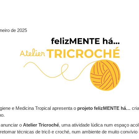
aneiro de 2025
giene e Medicina Tropical apresenta o
projeto felizMENTE há…
cri
ho.
e anunciar o
Atelier Tricroché
, uma atividade lúdica num espaço acol
etomar técnicas de tricô e croché, num ambiente de muito convívio e