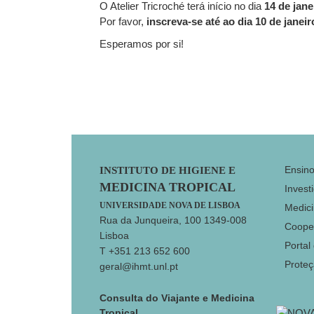
O Atelier Tricroché terá início no dia
14 de jane
Por favor,
inscreva-se até ao dia 10 de janeir
Esperamos por si!
Footer
Ensin
INSTITUTO DE HIGIENE E
MEDICINA TROPICAL
Invest
UNIVERSIDADE NOVA DE LISBOA
Medici
Rua da Junqueira, 100 1349-008
Coope
Lisboa
Portal
T +351 213 652 600
Prote
geral@ihmt.unl.pt
Consulta do Viajante e Medicina
Tropical