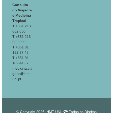
Consulta
do Viajante
e Medicina
Tropical
T +351 213
652 630
T +351 213
652 690
T +351 91
182 37 48
T +351 91
182 44 67
medicina.via
gens@ihmt.
unl.pt
© Copyright 2026 IHMT-UNL
Todos os Direitos