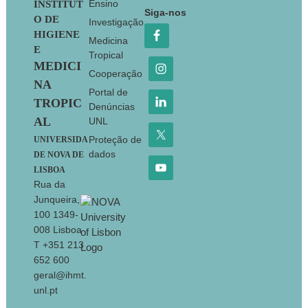
Footer
Ensino
INSTITUT
Siga-nos
O DE
Investigação
HIGIENE
Medicina
E
Tropical
MEDICI
Cooperação
NA
Portal de
TROPIC
Denúncias
AL
UNL
Proteção de
UNIVERSIDA
dados
DE NOVA DE
LISBOA
Rua da
Junqueira,
100 1349-
008 Lisboa
T +351 213
652 600
geral@ihmt.
unl.pt