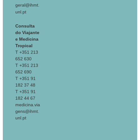
geral@ihmt.
unl.pt
Consulta
do Viajante
e Medicina
Tropical
T +351 213
652 630
T +351 213
652 690
T +351 91
182 37 48
T +351 91
182 44 67
medicina.via
gens@ihmt.
unl.pt