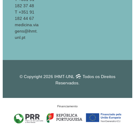
Portugal
182 37 48
T +351 91
182 44 67
medicina.via
gens@ihmt.
unl.pt
© Copyright 2026 IHMT-UNL
Todos os Direitos
Reservados.
Financiamento