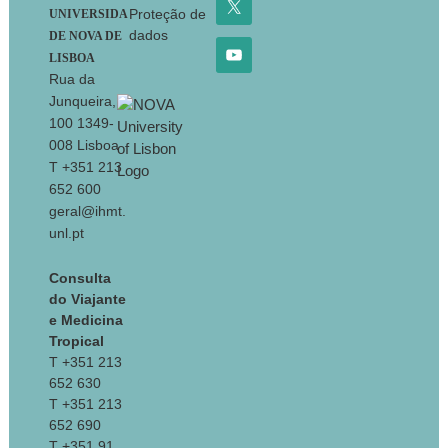
1:51-53.
Proteção de
UNIVERSIDA
Cardoso, F.
, Novo, C.,(2010)
dados
DE NOVA DE
Screening of a portuguese
LISBOA
ethnobotanical natural product library
Rua da
for antibacterial activity, XVII
Junqueira,
Congresso Nacional de Bioquimica,
100 1349-
008 Lisboa
15-17 December, 2010, Porto, Portugal
T +351 213
De Sousa, De, Casati,P.,
Cardoso, F.
,
652 600
Baltazar, C., Durante, G., Quaglino, F.,
geral@ihmt.
Bianco, P. A. (2010) Flavescence dorée
unl.pt
phytoplasma affecting grapevine (Vitis
vinifera) newly reported in Portugal.
Consulta
Plant Pathology 59(2): 398
do Viajante
Cardoso, F.
, Novo, C. (2009)
e Medicina
Development of Portuguese
Tropical
T +351 213
ethnobotanical natural product libraries
652 630
for application on Drug Discovery. XI
T +351 213
Congresso Ibérico de Parasitologia,
652 690
15-18 September 2009, Lisboa,
T +351 91