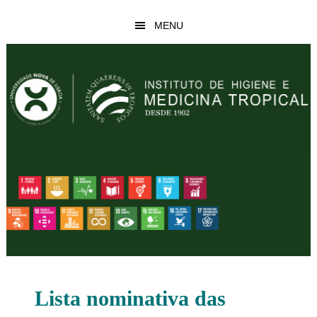
Skip
Skip
MENU
to
to
main
footer
content
Lista nominativa das