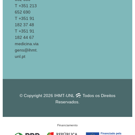
T +351 213
652 690
T +351 91
182 37 48
T +351 91
182 44 67
medicina.via
gens@ihmt.
unl.pt
© Copyright 2026 IHMT-UNL
Todos os Direitos
Reservados.
Financiamento