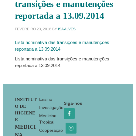
transições e manutenções
reportada a 13.09.2014
FEVEREIRO 23, 2016
BY
ISA ALVES
Lista nominativa das transições e manutenções
reportada a 13.09.2014
Lista nominativa das transições e manutenções
reportada a 13.09.2014
Footer
Ensino
INSTITUT
Siga-nos
O DE
Investigação
HIGIENE
Medicina
E
Tropical
MEDICI
Cooperação
NA