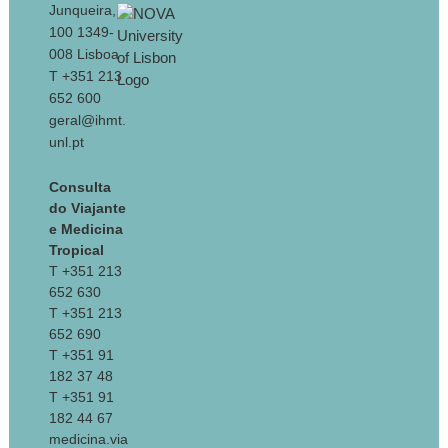
Junqueira,
100 1349-
008 Lisboa
T +351 213
652 600
geral@ihmt.
unl.pt
Consulta
do Viajante
e Medicina
Tropical
T +351 213
652 630
T +351 213
652 690
T +351 91
182 37 48
T +351 91
182 44 67
medicina.via