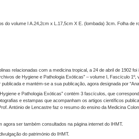
s do volume I A.24,2cm x L.17,5cm X E. (lombada) 3cm. Folha de ro
inas relacionadas com a medicina tropical, a 24 de abril de 1902 foi
chivos de Hygiene e Pathologia Exóticas” – volume I, Fascículo 1º, 
r publicada e mantém-se a sua publicação, agora designada por “Anais
Hygiene e Pathologia Exóticas” contém 3 fascículos, que correspon
ografias e estampas que acompanham os artigos científicos publicad
rof. António de Lencastre faz o resumo do ensino da Medicina Coloni
m agora ser também consultados na página internet do IHMT.
divulgação do património do IHMT.