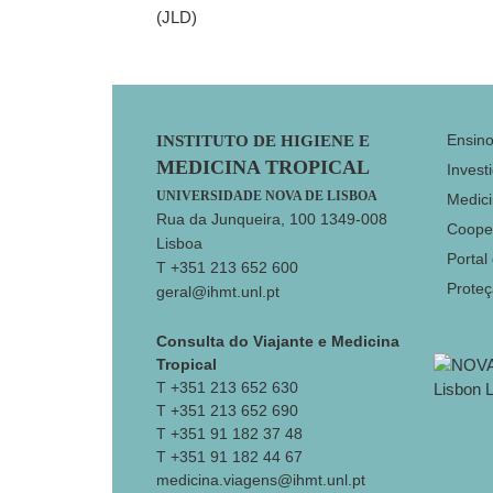
(JLD)
Footer
Ensin
INSTITUTO DE HIGIENE E
MEDICINA TROPICAL
Invest
UNIVERSIDADE NOVA DE LISBOA
Medici
Rua da Junqueira, 100 1349-008
Coope
Lisboa
Portal
T +351 213 652 600
Prote
geral@ihmt.unl.pt
Consulta do Viajante e Medicina
Tropical
T +351 213 652 630
T +351 213 652 690
T +351 91 182 37 48
T +351 91 182 44 67
medicina.viagens@ihmt.unl.pt