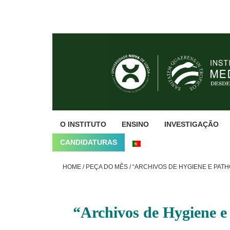
Skip
Skip
Skip
to
to
to
primary
main
footer
navigation
content
O INSTITUTO
ENSINO
INVESTIGAÇÃO
CANDIDATURAS
HOME
/
PEÇA DO MÊS
/
“ARCHIVOS DE HYGIENE E PATHOL
“Archivos de Hygiene e 