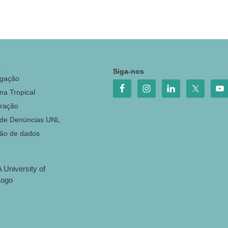
o
Siga-nos
igação
na Tropical
ração
 de Denúncias UNL
ção de dados