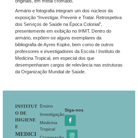
originais, em metal cromado.
Armário e fotografia integram um dos núcleos da
exposição “Investigar, Prevenir e Tratar. Retrospetiva
dos Serviços de Saúde na Época Colonial”,
presentemente em exibição no IHMT. Dentro do
armário, expõem-se alguns exemplares da
bibliografia de Ayres Kopke, bem como de outros
professores e investigadores da Escola / Instituto de
Medicina Tropical, em especial dos que
desempenharam cargos de relevância nas estruturas
da Organização Mundial de Saúde.
Footer
Ensino
INSTITUT
Siga-nos
O DE
Investigação
HIGIENE
Medicina
E
Tropical
MEDICI
Cooperação