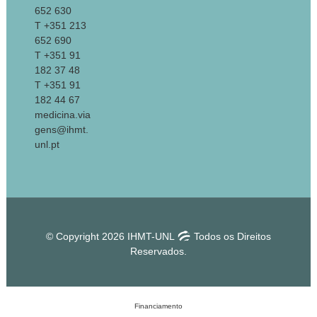
652 630
T +351 213
652 690
T +351 91
182 37 48
T +351 91
182 44 67
medicina.via
gens@ihmt.
unl.pt
© Copyright 2026 IHMT-UNL
Todos os Direitos
Reservados.
Financiamento